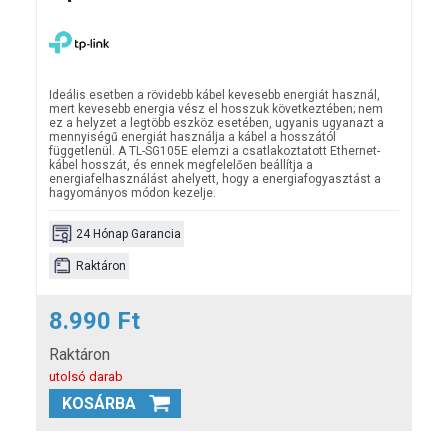
Ideális esetben a rövidebb kábel kevesebb energiát használ,
mert kevesebb energia vész el hosszuk következtében; nem
ez a
helyzet a legtöbb eszköz esetében, ugyanis ugyanazt a
mennyiségű energiát használja a kábel a hosszától
függetlenül. A TL-SG105E elemzi a csatlakoztatott Ethernet-
kábel hosszát, és ennek megfelelően beállítja a
energiafelhasználást ahelyett, hogy a energiafogyasztást a
hagyományos módon kezelje.
24 Hónap Garancia
Raktáron
8.990 Ft
Raktáron
utolsó darab
KOSÁRBA