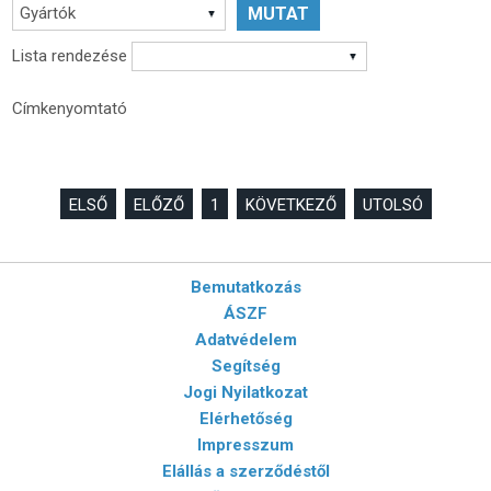
Gyártók
Lista rendezése
Címkenyomtató
ELSŐ
ELŐZŐ
1
KÖVETKEZŐ
UTOLSÓ
Bemutatkozás
ÁSZF
Adatvédelem
Segítség
Jogi Nyilatkozat
Elérhetőség
Impresszum
Elállás a szerződéstől