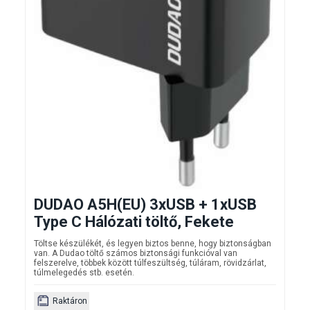
DUDAO A5H(EU) 3xUSB + 1xUSB
Type C Hálózati töltő, Fekete
Töltse készülékét, és legyen biztos benne, hogy biztonságban
van. A Dudao töltő számos biztonsági funkcióval van
felszerelve, többek között túlfeszültség, túláram, rövidzárlat,
túlmelegedés stb. esetén.
Raktáron