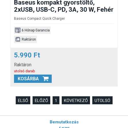
Baseus kompakt gyorstöltő,
2xUSB, USB-C, PD, 3A, 30 W, Fehér
Baseus Compact Quick Charger
6 Hónap Garancia
Raktáron
5.990 Ft
Raktáron
utolsó darab
KOSÁRBA
ELSŐ
ELŐZŐ
1
KÖVETKEZŐ
UTOLSÓ
Bemutatkozás