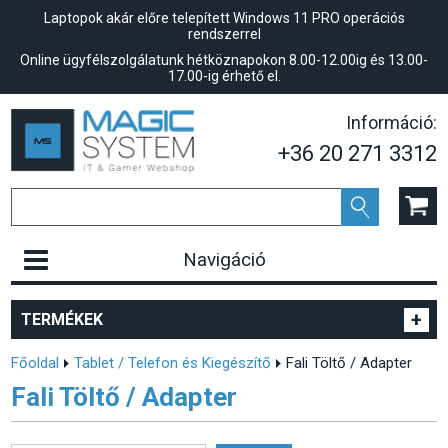
Laptopok akár előre telepített Windows 11 PRO operációs
rendszerrel
Online ügyfélszolgálatunk hétköznapokon 8.00-12.00ig és 13.00-
17.00-ig érhető el.
Információ:
+36 20 271 3312
Navigáció
+
TERMÉKEK
Főoldal
Tablet / Telefon és Kiegészítő
Fali Töltő / Adapter
Fali Töltő / Adapter