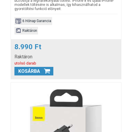
biztosítja a leghatékonyabb töltést. iPhone 8 és újabb iPhone-
modellek töltésére is alkalmas, így kihasználhatod a
gyorstöltési funkció előnyeit.
6 Hónap Garancia
Raktáron
8.990 Ft
Raktáron
utolsó darab
KOSÁRBA