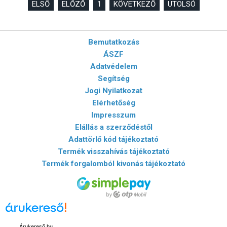
ELSŐ
ELŐZŐ
1
KÖVETKEZŐ
UTOLSÓ
Bemutatkozás
ÁSZF
Adatvédelem
Segítség
Jogi Nyilatkozat
Elérhetőség
Impresszum
Elállás a szerződéstől
Adattörlő kód tájékoztató
Termék visszahívás tájékoztató
Termék forgalomból kivonás tájékoztató
Árukereső.hu