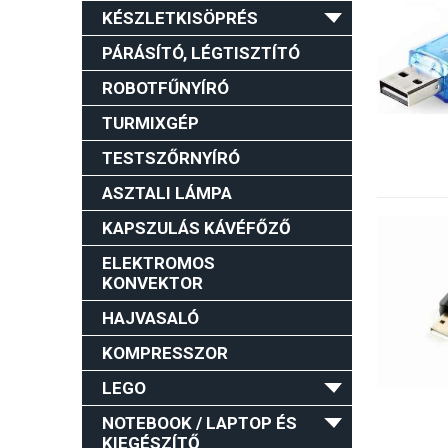
KÉSZLETKISÖPRÉS
PÁRÁSÍTÓ, LÉGTISZTÍTÓ
ROBOTFŰNYÍRÓ
TURMIXGÉP
TESTSZŐRNYÍRÓ
ASZTALI LÁMPA
KAPSZULÁS KÁVÉFŐZŐ
ELEKTROMOS
KONVEKTOR
HAJVASALÓ
KOMPRESSZOR
LEGO
NOTEBOOK / LAPTOP ÉS
KIEGÉSZÍTŐ