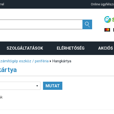
rel
Online ügyfélszo
SZOLGÁLTATÁSOK
ELÉRHETŐSÉG
AKCIÓS
zámítógép eszköz / periféria
Hangkártya
ártya
ák