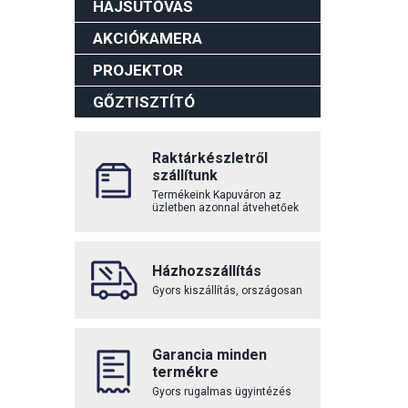
HAJSÜTŐVAS
AKCIÓKAMERA
PROJEKTOR
GŐZTISZTÍTÓ
Raktárkészletről
szállítunk
Termékeink Kapuváron az
üzletben azonnal átvehetőek
Házhozszállítás
Gyors kiszállítás, országosan
Garancia minden
termékre
Gyors rugalmas ügyintézés