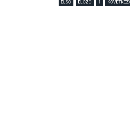
ELSŐ
ELŐZŐ
1
KÖVETKEZ