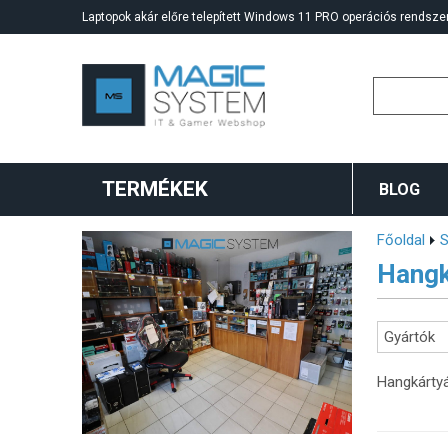
Laptopok akár előre telepített Windows 11 PRO operációs rendszer
TERMÉKEK
BLOG
Főoldal
S
Hangk
Gyártók
Hangkárty