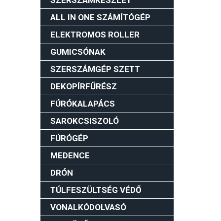
ALL IN ONE SZÁMÍTÓGÉP
ELEKTROMOS ROLLER
GUMICSÓNAK
SZERSZÁMGÉP SZETT
DEKOPÍRFŰRÉSZ
FÚRÓKALAPÁCS
SAROKCSISZOLÓ
FÚRÓGÉP
MEDENCE
DRÓN
TÚLFESZÜLTSÉG VÉDŐ
VONALKÓDOLVASÓ