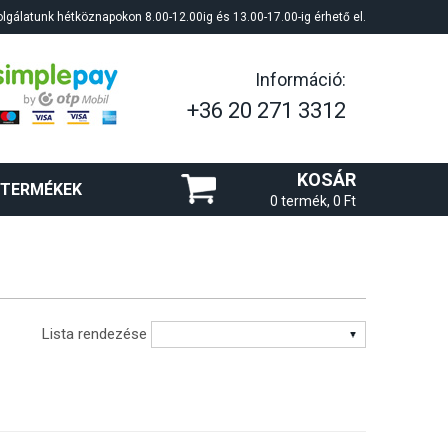
lgálatunk hétköznapokon 8.00-12.00ig és 13.00-17.00-ig érhető el.
Információ:
+36 20 271 3312
KOSÁR
 TERMÉKEK
0 termék, 0 Ft
Lista rendezése