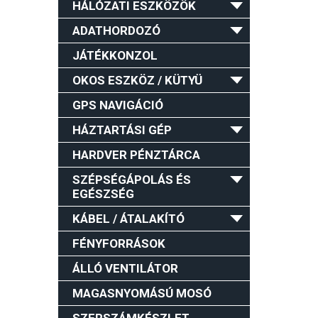
HÁLÓZATI ESZKÖZÖK
ADATHORDOZÓ
JÁTÉKKONZOL
OKOS ESZKÖZ / KÜTYÜ
GPS NAVIGÁCIÓ
HÁZTARTÁSI GÉP
HARDVER PÉNZTÁRCA
SZÉPSÉGÁPOLÁS ÉS
EGÉSZSÉG
KÁBEL / ÁTALAKÍTÓ
FÉNYFORRÁSOK
ÁLLÓ VENTILÁTOR
MAGASNYOMÁSÚ MOSÓ
SZERSZÁMKÉSZLET