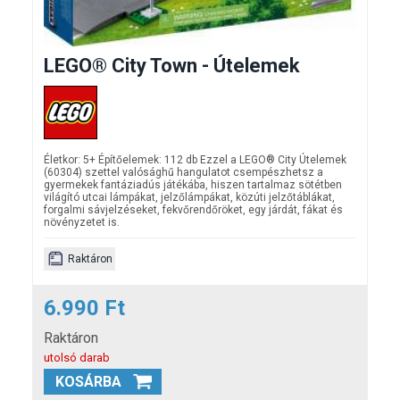
LEGO® City Town - Útelemek
Életkor: 5+ Építőelemek: 112 db Ezzel a LEGO® City Útelemek
(60304) szettel valósághű hangulatot csempészhetsz a
gyermekek fantáziadús játékába, hiszen tartalmaz sötétben
világító utcai lámpákat, jelzőlámpákat, közúti jelzőtáblákat,
forgalmi sávjelzéseket, fekvőrendőröket, egy járdát, fákat és
növényzetet is.
Raktáron
6.990 Ft
Raktáron
utolsó darab
KOSÁRBA