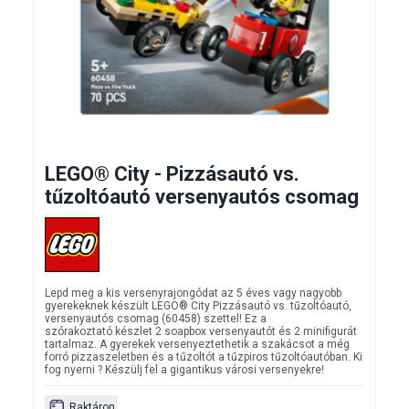
LEGO® City - Pizzásautó vs.
tűzoltóautó versenyautós csomag
Lepd meg a kis versenyrajongódat az 5 éves vagy nagyobb
gyerekeknek készült LEGO® City Pizzásautó vs. tűzoltóautó,
versenyautós csomag (60458) szettel! Ez a
szórakoztató készlet 2 soapbox versenyautót és 2 minifigurát
tartalmaz. A gyerekek versenyeztethetik a szakácsot a még
forró pizzaszeletben és a tűzoltót a tűzpiros tűzoltóautóban. Ki
fog nyerni ? Készülj fel a gigantikus városi versenyekre!
Raktáron