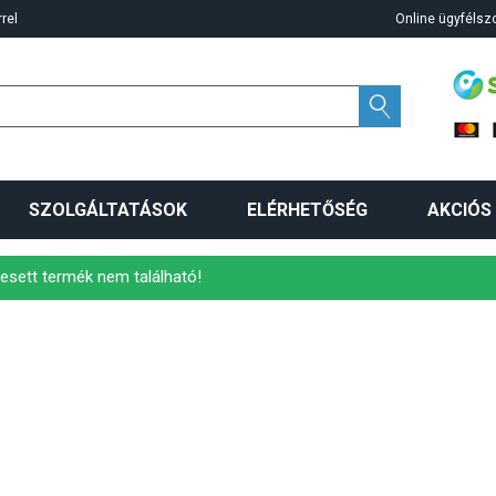
rel
Online ügyfélszo
SZOLGÁLTATÁSOK
ELÉRHETŐSÉG
AKCIÓS
esett termék nem található!