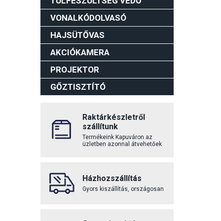
TÚLFESZÜLTSÉG VÉDŐ
VONALKÓDOLVASÓ
HAJSÜTŐVAS
AKCIÓKAMERA
PROJEKTOR
GŐZTISZTÍTÓ
Raktárkészletről
szállítunk
Termékeink Kapuváron az
üzletben azonnal átvehetőek
Házhozszállítás
Gyors kiszállítás, országosan