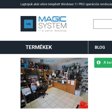
Laptopok akár előre telepített Windows 11 PRO operációs rendszer
TERMÉKEK
BLOG
A ker