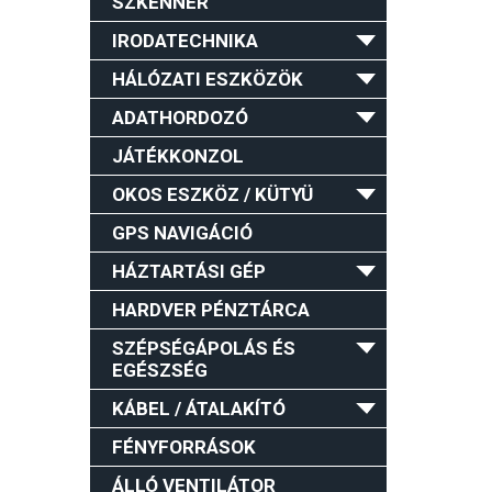
SZKENNER
IRODATECHNIKA
HÁLÓZATI ESZKÖZÖK
ADATHORDOZÓ
JÁTÉKKONZOL
OKOS ESZKÖZ / KÜTYÜ
GPS NAVIGÁCIÓ
HÁZTARTÁSI GÉP
HARDVER PÉNZTÁRCA
SZÉPSÉGÁPOLÁS ÉS
EGÉSZSÉG
KÁBEL / ÁTALAKÍTÓ
FÉNYFORRÁSOK
ÁLLÓ VENTILÁTOR