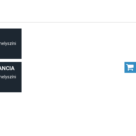
helyszíni
ANCIA
helyszíni