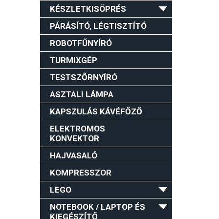
KÉSZLETKISÖPRÉS
PÁRÁSÍTÓ, LÉGTISZTÍTÓ
ROBOTFŰNYÍRÓ
TURMIXGÉP
TESTSZŐRNYÍRÓ
ASZTALI LÁMPA
KAPSZULÁS KÁVÉFŐZŐ
ELEKTROMOS
KONVEKTOR
HAJVASALÓ
KOMPRESSZOR
LEGO
NOTEBOOK / LAPTOP ÉS
KIEGÉSZÍTŐ