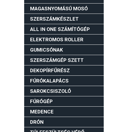
MAGASNYOMÁSÚ MOSÓ
SZERSZÁMKÉSZLET
ALL IN ONE SZÁMÍTÓGÉP
ELEKTROMOS ROLLER
GUMICSÓNAK
SZERSZÁMGÉP SZETT
DEKOPÍRFŰRÉSZ
FÚRÓKALAPÁCS
SAROKCSISZOLÓ
FÚRÓGÉP
MEDENCE
DRÓN