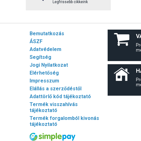
Legfrissebb cikkeink
Bemutatkozás
V
ÁSZF
Pr
Adatvédelem
me
Segítség
Jogi Nyilatkozat
H
Elérhetőség
Pr
Impresszum
me
Elállás a szerződéstől
Adattörlő kód tájékoztató
Termék visszahívás
tájékoztató
Termék forgalomból kivonás
tájékoztató