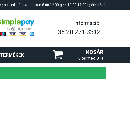
lgálatunk hétköznapokon 8.00-12.00ig és 13.00-17.00-ig érhető el.
Információ:
+36 20 271 3312
KOSÁR
 TERMÉKEK
0 termék, 0 Ft