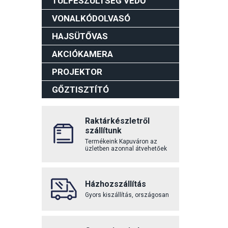
TÚLFESZÜLTSÉG VÉDŐ
VONALKÓDOLVASÓ
HAJSÜTŐVAS
AKCIÓKAMERA
PROJEKTOR
GŐZTISZTÍTÓ
Raktárkészletről
szállítunk
Termékeink Kapuváron az
üzletben azonnal átvehetőek
Házhozszállítás
Gyors kiszállítás, országosan