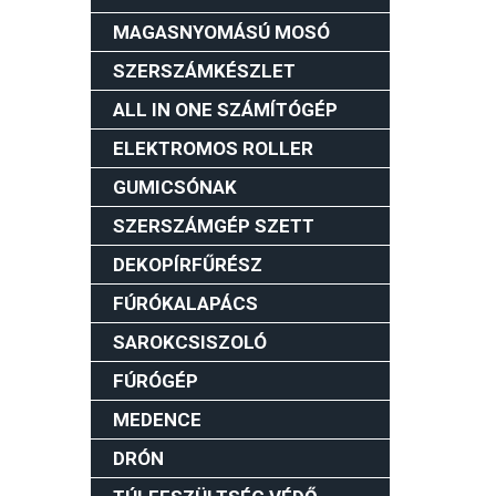
MAGASNYOMÁSÚ MOSÓ
SZERSZÁMKÉSZLET
ALL IN ONE SZÁMÍTÓGÉP
ELEKTROMOS ROLLER
GUMICSÓNAK
SZERSZÁMGÉP SZETT
DEKOPÍRFŰRÉSZ
FÚRÓKALAPÁCS
SAROKCSISZOLÓ
FÚRÓGÉP
MEDENCE
DRÓN