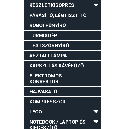
KÉSZLETKISÖPRÉS
PÁRÁSÍTÓ, LÉGTISZTÍTÓ
ROBOTFŰNYÍRÓ
TURMIXGÉP
TESTSZŐRNYÍRÓ
ASZTALI LÁMPA
KAPSZULÁS KÁVÉFŐZŐ
ELEKTROMOS
KONVEKTOR
HAJVASALÓ
KOMPRESSZOR
LEGO
NOTEBOOK / LAPTOP ÉS
KIEGÉSZÍTŐ