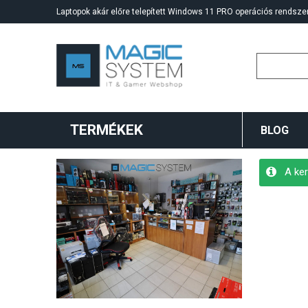
Laptopok akár előre telepített Windows 11 PRO operációs rendszer
TERMÉKEK
BLOG
A ker