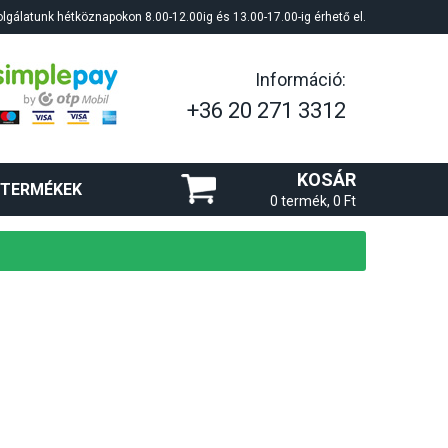
lgálatunk hétköznapokon 8.00-12.00ig és 13.00-17.00-ig érhető el.
Információ:
+36 20 271 3312
KOSÁR
 TERMÉKEK
0 termék, 0 Ft