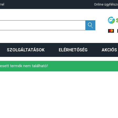
rel
Online ügyfélszo
SZOLGÁLTATÁSOK
ELÉRHETŐSÉG
AKCIÓS
esett termék nem található!