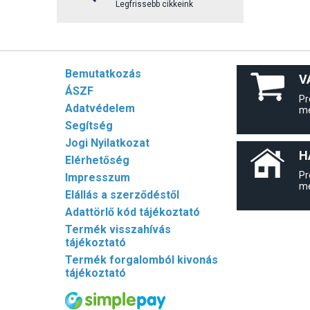
Legfrissebb cikkeink
Bemutatkozás
V
ÁSZF
Pr
Adatvédelem
me
Segítség
Jogi Nyilatkozat
H
Elérhetőség
Pr
Impresszum
me
Elállás a szerződéstől
Adattörlő kód tájékoztató
Termék visszahívás
tájékoztató
Termék forgalomból kivonás
tájékoztató