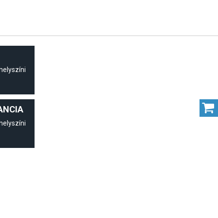
helyszíni
ANCIA
helyszíni