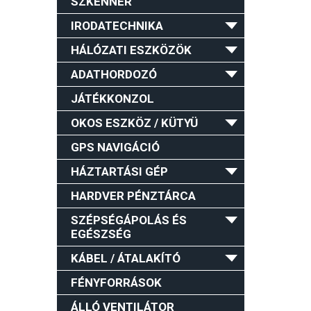
SZKENNER
IRODATECHNIKA
HÁLÓZATI ESZKÖZÖK
ADATHORDOZÓ
JÁTÉKKONZOL
OKOS ESZKÖZ / KÜTYÜ
GPS NAVIGÁCIÓ
HÁZTARTÁSI GÉP
HARDVER PÉNZTÁRCA
SZÉPSÉGÁPOLÁS ÉS
EGÉSZSÉG
KÁBEL / ÁTALAKÍTÓ
FÉNYFORRÁSOK
ÁLLÓ VENTILÁTOR