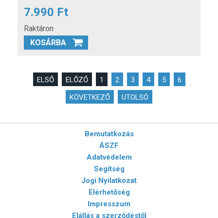
7.990 Ft
Raktáron
KOSÁRBA
ELSŐ
ELŐZŐ
1
2
3
4
5
6
KÖVETKEZŐ
UTOLSÓ
Bemutatkozás
ÁSZF
Adatvédelem
Segítség
Jogi Nyilatkozat
Elérhetőség
Impresszum
Elállás a szerződéstől