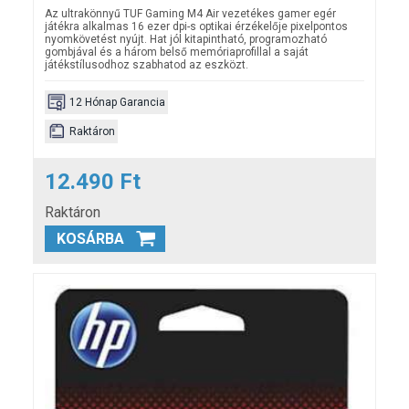
Az ultrakönnyű TUF Gaming M4 Air vezetékes gamer egér
játékra alkalmas 16 ezer dpi-s optikai érzékelője pixelpontos
nyomkövetést nyújt. Hat jól kitapintható, programozható
gombjával és a három belső memóriaprofillal a saját
játékstílusodhoz szabhatod az eszközt.
12 Hónap Garancia
Raktáron
12.490 Ft
Raktáron
KOSÁRBA