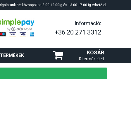
lgálatunk hétköznapokon 8.00-12.00ig és 13.00-17.00-ig érhető el.
Információ:
+36 20 271 3312
KOSÁR
 TERMÉKEK
0 termék, 0 Ft