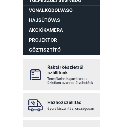
TÚLFESZÜLTSÉG VÉDŐ
VONALKÓDOLVASÓ
HAJSÜTŐVAS
AKCIÓKAMERA
PROJEKTOR
GŐZTISZTÍTÓ
Raktárkészletről
szállítunk
Termékeink Kapuváron az
üzletben azonnal átvehetőek
Házhozszállítás
Gyors kiszállítás, országosan