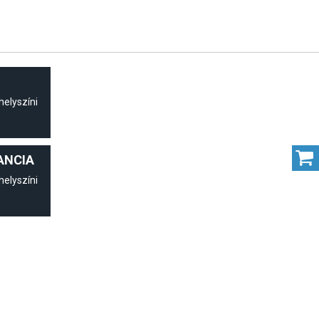
helyszíni
ANCIA
helyszíni