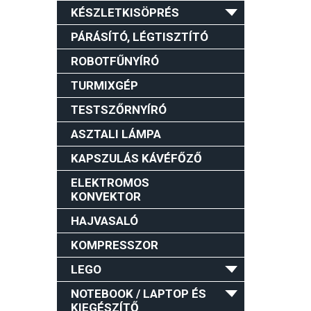
KÉSZLETKISÖPRÉS
PÁRÁSÍTÓ, LÉGTISZTÍTÓ
ROBOTFŰNYÍRÓ
TURMIXGÉP
TESTSZŐRNYÍRÓ
ASZTALI LÁMPA
KAPSZULÁS KÁVÉFŐZŐ
ELEKTROMOS
KONVEKTOR
HAJVASALÓ
KOMPRESSZOR
LEGO
NOTEBOOK / LAPTOP ÉS
KIEGÉSZÍTŐ