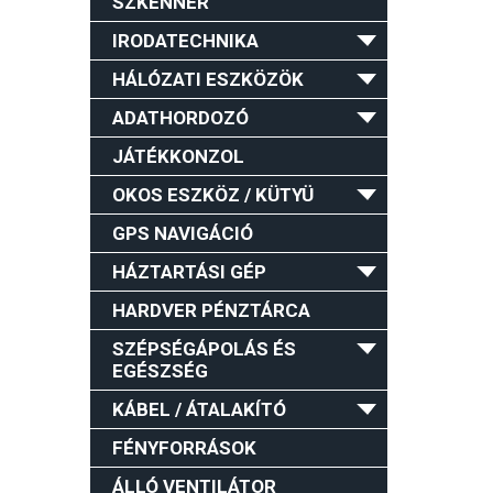
SZKENNER
IRODATECHNIKA
HÁLÓZATI ESZKÖZÖK
ADATHORDOZÓ
JÁTÉKKONZOL
OKOS ESZKÖZ / KÜTYÜ
GPS NAVIGÁCIÓ
HÁZTARTÁSI GÉP
HARDVER PÉNZTÁRCA
SZÉPSÉGÁPOLÁS ÉS
EGÉSZSÉG
KÁBEL / ÁTALAKÍTÓ
FÉNYFORRÁSOK
ÁLLÓ VENTILÁTOR