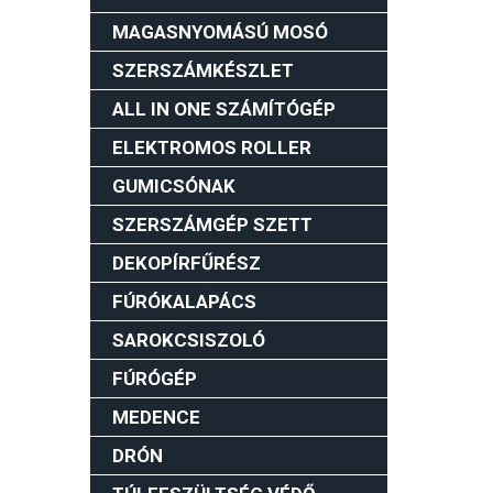
MAGASNYOMÁSÚ MOSÓ
SZERSZÁMKÉSZLET
ALL IN ONE SZÁMÍTÓGÉP
ELEKTROMOS ROLLER
GUMICSÓNAK
SZERSZÁMGÉP SZETT
DEKOPÍRFŰRÉSZ
FÚRÓKALAPÁCS
SAROKCSISZOLÓ
FÚRÓGÉP
MEDENCE
DRÓN