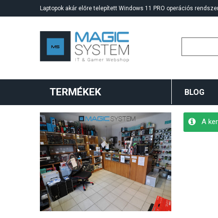
Laptopok akár előre telepített Windows 11 PRO operációs rendszer
TERMÉKEK
BLOG
A ker