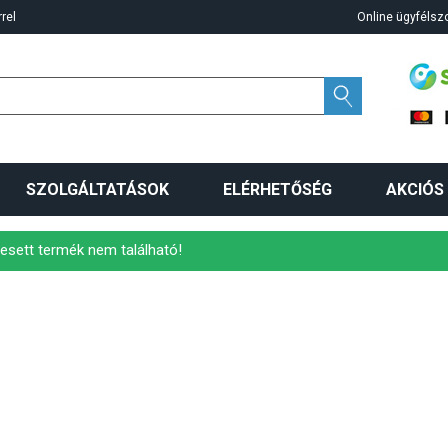
rel
Online ügyfélszo
SZOLGÁLTATÁSOK
ELÉRHETŐSÉG
AKCIÓS
esett termék nem található!