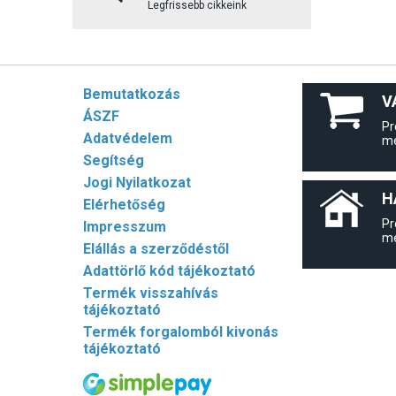
Legfrissebb cikkeink
Bemutatkozás
V
ÁSZF
Pr
Adatvédelem
me
Segítség
Jogi Nyilatkozat
H
Elérhetőség
Pr
Impresszum
me
Elállás a szerződéstől
Adattörlő kód tájékoztató
Termék visszahívás
tájékoztató
Termék forgalomból kivonás
tájékoztató